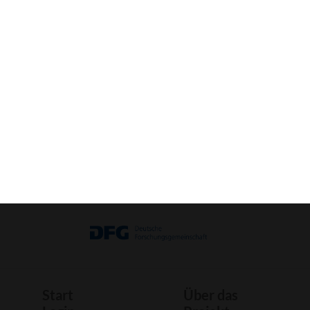
VR-Ansicht aktivieren (Mobile) »
3D-
Bild
Bastelbogen
Druck
Start
Über das