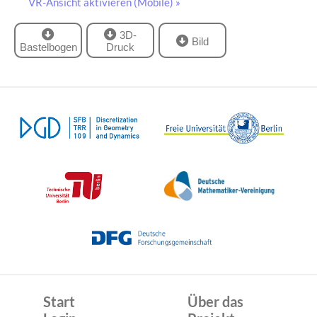
VR-Ansicht aktivieren (Mobile) »
3D-
Bild
Bastelbogen
Druck
Start
Über das