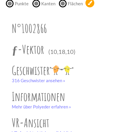
Punkte
Kanten
Flächen
unserem
Partner
drucken.
N°1002866
Bastelbogen
schwarz-weiß
ƒ-Vektor
(10,18,10)
Geschwister
316 Geschwister ansehen »
Informationen
Mehr über Polyeder erfahren »
VR-Ansicht