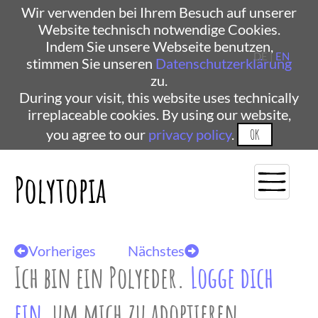
Wir verwenden bei Ihrem Besuch auf unserer
Website technisch notwendige Cookies.
Indem Sie unsere Webseite benutzen,
DE |
EN
stimmen Sie unseren
Datenschutzerklärung
zu.
During your visit, this website uses technically
irreplaceable cookies. By using our website,
you agree to our
privacy policy
.
OK
Polytopia
Vorheriges
Nächstes
Ich bin ein Polyeder.
Logge dich
ein
, um mich zu adoptieren.