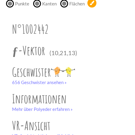
Punkte
Kanten
Flächen
unserem
Partner
drucken.
N°1002442
Bastelbogen
schwarz-weiß
ƒ-Vektor
(10,21,13)
Geschwister
656 Geschwister ansehen »
Informationen
Mehr über Polyeder erfahren »
VR-Ansicht