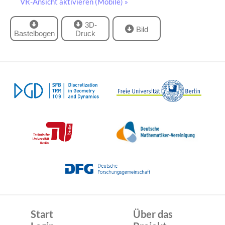
VR-Ansicht aktivieren (Mobile) »
3D-
Bild
Bastelbogen
Druck
Start
Über das