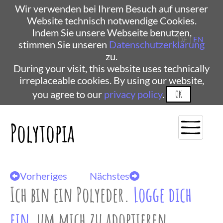
Wir verwenden bei Ihrem Besuch auf unserer
Website technisch notwendige Cookies.
Indem Sie unsere Webseite benutzen,
DE |
EN
stimmen Sie unseren
Datenschutzerklärung
zu.
During your visit, this website uses technically
irreplaceable cookies. By using our website,
you agree to our
privacy policy
.
OK
Polytopia
Vorheriges
Nächstes
Ich bin ein Polyeder.
Logge dich
ein
, um mich zu adoptieren.