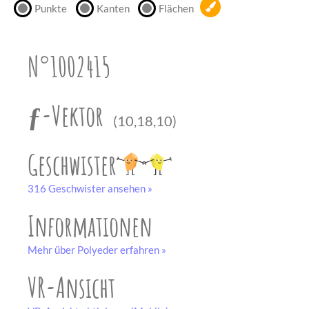
Punkte
Kanten
Flächen
unserem
Partner
drucken.
N°1002415
Bastelbogen
schwarz-weiß
ƒ-Vektor
(10,18,10)
Geschwister
316 Geschwister ansehen »
Informationen
Mehr über Polyeder erfahren »
VR-Ansicht