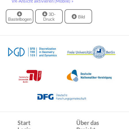
VR-Ansicht aktivieren (Mobile) »
3D-
Bild
Bastelbogen
Druck
Start
Über das