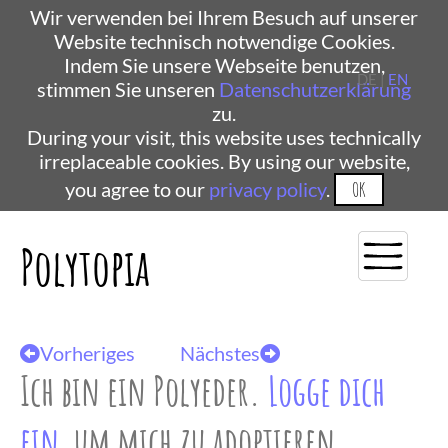
Wir verwenden bei Ihrem Besuch auf unserer
Website technisch notwendige Cookies.
Indem Sie unsere Webseite benutzen,
DE |
EN
stimmen Sie unseren
Datenschutzerklärung
zu.
During your visit, this website uses technically
irreplaceable cookies. By using our website,
you agree to our
privacy policy
.
OK
Polytopia
Vorheriges
Nächstes
Ich bin ein Polyeder.
Logge dich
ein
, um mich zu adoptieren.