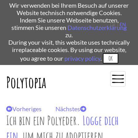
Wir verwenden bei Ihrem Besuch auf unserer
Website technisch notwendige Cookies.
Indem Sie unsere Webseite benutzen,
DE |
EN
stimmen Sie unseren
Datenschutzerklärung
zu.
During your visit, this website uses technically
irreplaceable cookies. By using our website,
you agree to our
privacy policy
.
OK
Polytopia
Vorheriges
Nächstes
Ich bin ein Polyeder.
Logge dich
ein
, um mich zu adoptieren.