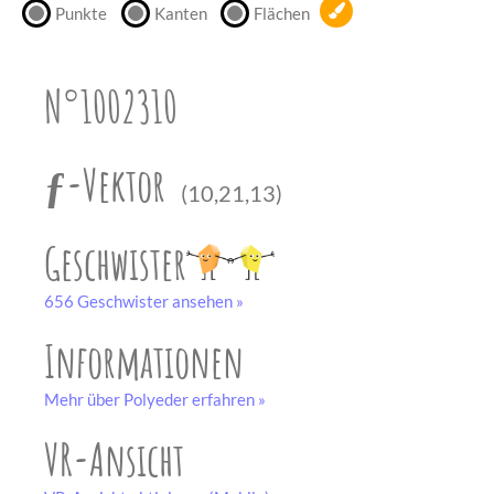
Punkte
Kanten
Flächen
unserem
Partner
drucken.
N°1002310
Bastelbogen
schwarz-weiß
ƒ-Vektor
(10,21,13)
Geschwister
656 Geschwister ansehen »
Informationen
Mehr über Polyeder erfahren »
VR-Ansicht