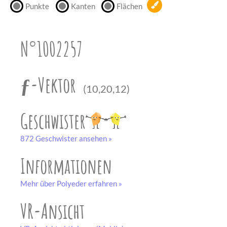
Punkte
Kanten
Flächen
unserem
Partner
drucken.
N°1002257
Bastelbogen
schwarz-weiß
ƒ-Vektor
(10,20,12)
Geschwister
872 Geschwister ansehen »
Informationen
Mehr über Polyeder erfahren »
VR-Ansicht