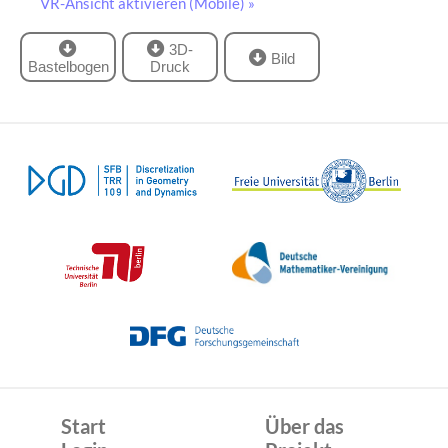
VR-Ansicht aktivieren (Mobile) »
3D-
Bild
Bastelbogen
Druck
Start
Über das