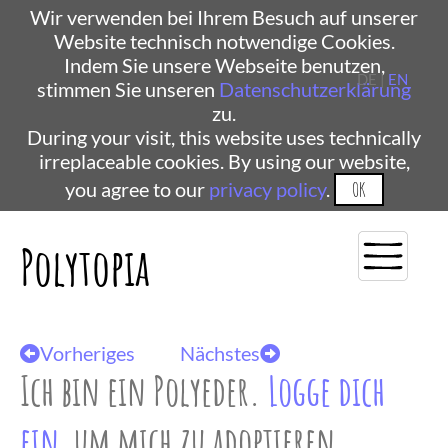
Wir verwenden bei Ihrem Besuch auf unserer
Website technisch notwendige Cookies.
Indem Sie unsere Webseite benutzen,
DE |
EN
stimmen Sie unseren
Datenschutzerklärung
zu.
During your visit, this website uses technically
irreplaceable cookies. By using our website,
you agree to our
privacy policy
.
OK
Polytopia
Vorheriges
Nächstes
Ich bin ein Polyeder.
Logge dich
ein
, um mich zu adoptieren.