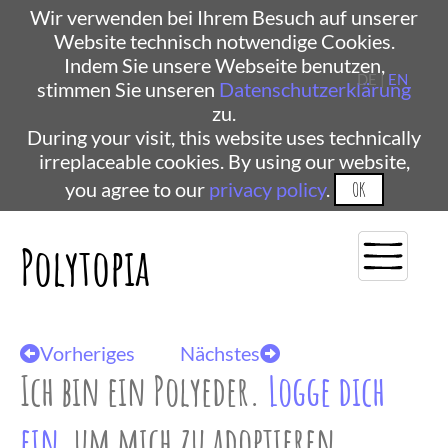
Wir verwenden bei Ihrem Besuch auf unserer
Website technisch notwendige Cookies.
Indem Sie unsere Webseite benutzen,
DE |
EN
stimmen Sie unseren
Datenschutzerklärung
zu.
During your visit, this website uses technically
irreplaceable cookies. By using our website,
you agree to our
privacy policy
.
OK
Polytopia
Vorheriges
Nächstes
Ich bin ein Polyeder.
Logge dich
ein
, um mich zu adoptieren.