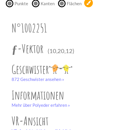
Punkte
Kanten
Flächen
unserem
Partner
drucken.
N°1002251
Bastelbogen
schwarz-weiß
ƒ-Vektor
(10,20,12)
Geschwister
872 Geschwister ansehen »
Informationen
Mehr über Polyeder erfahren »
VR-Ansicht