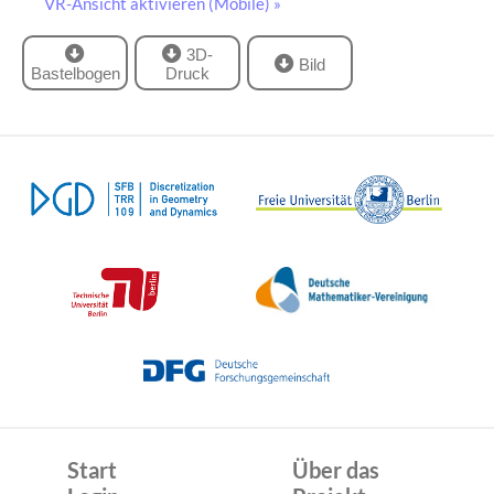
VR-Ansicht aktivieren (Mobile) »
3D-
Bild
Bastelbogen
Druck
Start
Über das