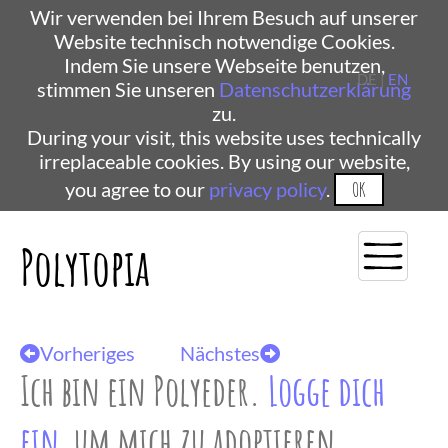
Wir verwenden bei Ihrem Besuch auf unserer
Website technisch notwendige Cookies.
Indem Sie unsere Webseite benutzen,
DE |
EN
stimmen Sie unseren
Datenschutzerklärung
zu.
During your visit, this website uses technically
irreplaceable cookies. By using our website,
you agree to our
privacy policy
.
OK
Polytopia
Vorheriges
Nächstes
Ich bin ein Polyeder.
Logge dich
ein
, um mich zu adoptieren.