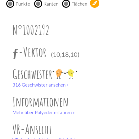
Punkte
Kanten
Flächen
unserem
Partner
drucken.
N°1002192
Bastelbogen
schwarz-weiß
ƒ-Vektor
(10,18,10)
Geschwister
316 Geschwister ansehen »
Informationen
Mehr über Polyeder erfahren »
VR-Ansicht