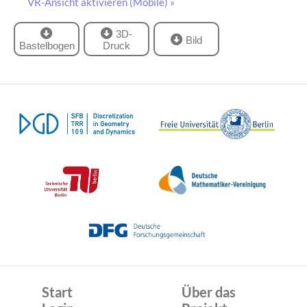
VR-Ansicht aktivieren (Mobile) »
3D-
Bild
Bastelbogen
Druck
Start
Über das