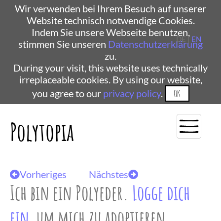
Wir verwenden bei Ihrem Besuch auf unserer
Website technisch notwendige Cookies.
Indem Sie unsere Webseite benutzen,
DE |
EN
stimmen Sie unseren
Datenschutzerklärung
zu.
During your visit, this website uses technically
irreplaceable cookies. By using our website,
you agree to our
privacy policy
.
OK
Polytopia
Vorheriges
Nächstes
Ich bin ein Polyeder.
Logge dich
ein
, um mich zu adoptieren.