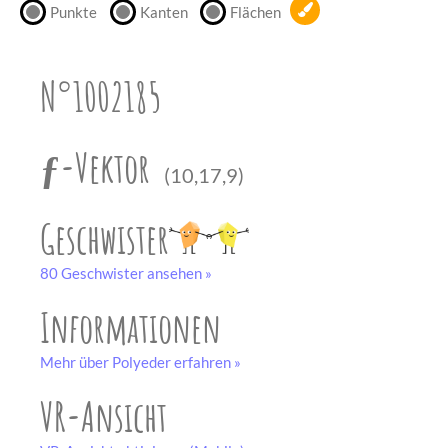
Punkte
Kanten
Flächen
unserem
Partner
drucken.
N°1002185
Bastelbogen
schwarz-weiß
ƒ-Vektor
(10,17,9)
Geschwister
80 Geschwister ansehen »
Informationen
Mehr über Polyeder erfahren »
VR-Ansicht