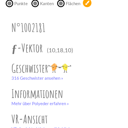
Punkte
Kanten
Flächen
unserem
Partner
drucken.
N°1002181
Bastelbogen
schwarz-weiß
ƒ-Vektor
(10,18,10)
Geschwister
316 Geschwister ansehen »
Informationen
Mehr über Polyeder erfahren »
VR-Ansicht