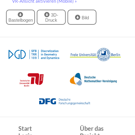
VR-Ansicht aktivieren (Mobile) »
3D-
Bild
Bastelbogen
Druck
Start
Über das