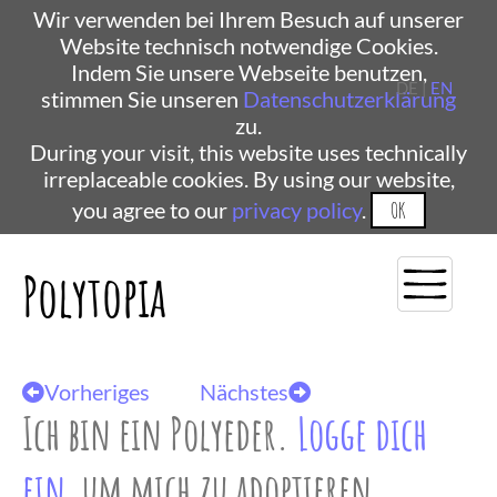
Wir verwenden bei Ihrem Besuch auf unserer
Website technisch notwendige Cookies.
Indem Sie unsere Webseite benutzen,
DE |
EN
stimmen Sie unseren
Datenschutzerklärung
zu.
During your visit, this website uses technically
irreplaceable cookies. By using our website,
you agree to our
privacy policy
.
OK
Polytopia
Vorheriges
Nächstes
Ich bin ein Polyeder.
Logge dich
ein
, um mich zu adoptieren.