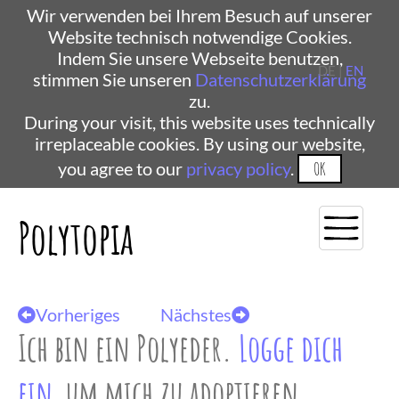
Wir verwenden bei Ihrem Besuch auf unserer
Website technisch notwendige Cookies.
Indem Sie unsere Webseite benutzen,
DE |
EN
stimmen Sie unseren
Datenschutzerklärung
zu.
During your visit, this website uses technically
irreplaceable cookies. By using our website,
you agree to our
privacy policy
.
OK
Polytopia
Vorheriges
Nächstes
Ich bin ein Polyeder.
Logge dich
ein
, um mich zu adoptieren.