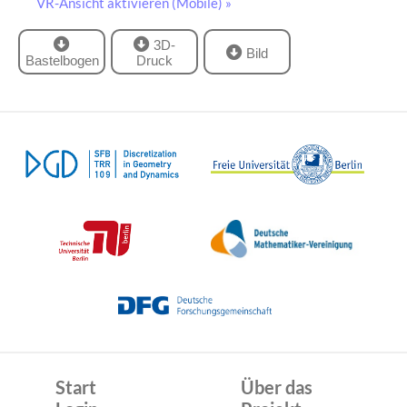
VR-Ansicht aktivieren (Mobile) »
3D-
Bild
Bastelbogen
Druck
Start
Über das