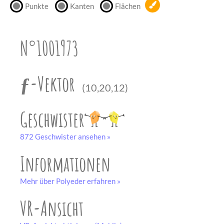
Punkte
Kanten
Flächen
unserem
Partner
drucken.
N°1001973
Bastelbogen
schwarz-weiß
ƒ-Vektor
(10,20,12)
Geschwister
872 Geschwister ansehen »
Informationen
Mehr über Polyeder erfahren »
VR-Ansicht