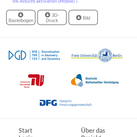
VR-Ansicht aktivieren (Mobile) »
3D-
Bild
Bastelbogen
Druck
Start
Über das