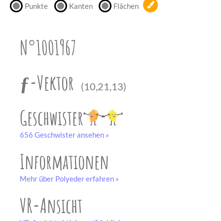
Punkte
Kanten
Flächen
unserem
Partner
drucken.
N°1001967
Bastelbogen
schwarz-weiß
ƒ-Vektor
(10,21,13)
Geschwister
656 Geschwister ansehen »
Informationen
Mehr über Polyeder erfahren »
VR-Ansicht