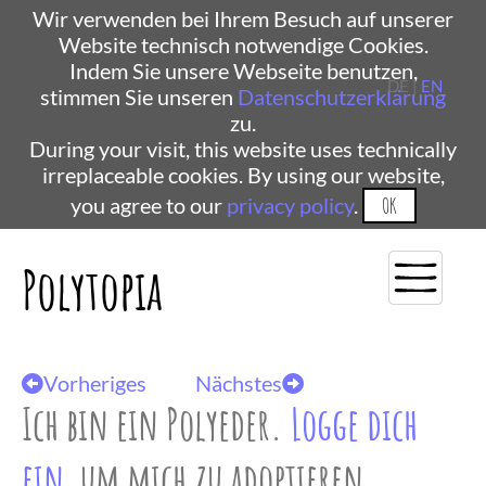
Wir verwenden bei Ihrem Besuch auf unserer
Website technisch notwendige Cookies.
Indem Sie unsere Webseite benutzen,
DE |
EN
stimmen Sie unseren
Datenschutzerklärung
zu.
During your visit, this website uses technically
irreplaceable cookies. By using our website,
you agree to our
privacy policy
.
OK
Polytopia
Vorheriges
Nächstes
Ich bin ein Polyeder.
Logge dich
ein
, um mich zu adoptieren.