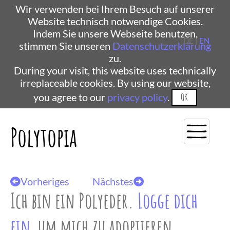
Wir verwenden bei Ihrem Besuch auf unserer
Website technisch notwendige Cookies.
Indem Sie unsere Webseite benutzen,
DE |
EN
stimmen Sie unseren
Datenschutzerklärung
zu.
During your visit, this website uses technically
irreplaceable cookies. By using our website,
you agree to our
privacy policy
.
OK
Polytopia
Vorheriges
Nächstes
Ich bin ein Polyeder.
Logge dich
ein
, um mich zu adoptieren.