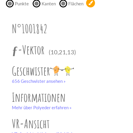
Punkte
Kanten
Flächen
unserem
Partner
drucken.
N°1001842
Bastelbogen
schwarz-weiß
ƒ-Vektor
(10,21,13)
Geschwister
656 Geschwister ansehen »
Informationen
Mehr über Polyeder erfahren »
VR-Ansicht