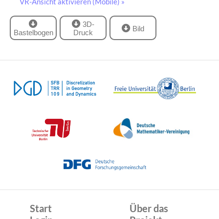
VR-Ansicht aktivieren (Mobile) »
3D-
Bild
Bastelbogen
Druck
Start
Über das