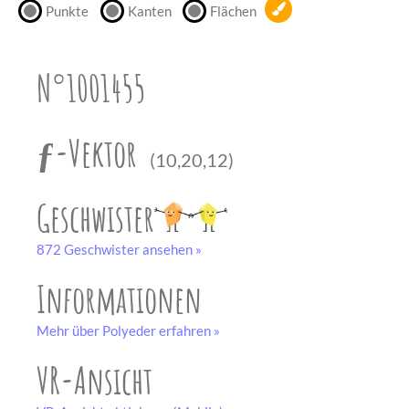
Punkte
Kanten
Flächen
unserem
Partner
drucken.
N°1001455
Bastelbogen
schwarz-weiß
ƒ-Vektor
(10,20,12)
Geschwister
872 Geschwister ansehen »
Informationen
Mehr über Polyeder erfahren »
VR-Ansicht