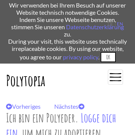
Wir verwenden bei Ihrem Besuch auf unserer
Website technisch notwendige Cookies.
Indem Sie unsere Webseite benutzen,
DE |
EN
stimmen Sie unseren
Datenschutzerklärung
zu.
During your visit, this website uses technically
irreplaceable cookies. By using our website,
you agree to our
privacy policy
.
OK
Polytopia
Vorheriges
Nächstes
Ich bin ein Polyeder.
Logge dich
ein
, um mich zu adoptieren.