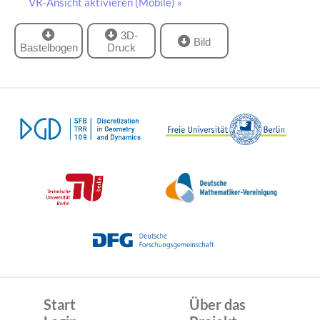
VR-Ansicht aktivieren (Mobile) »
3D-
Bild
Bastelbogen
Druck
Start
Über das