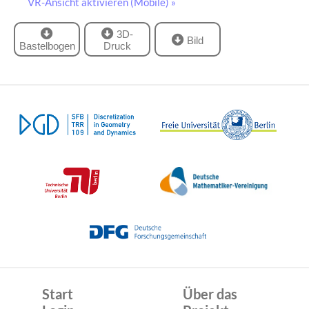
VR-Ansicht aktivieren (Mobile) »
3D-
Bild
Bastelbogen
Druck
Start
Über das