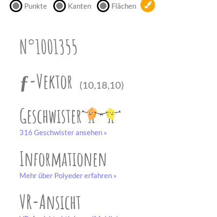
Punkte
Kanten
Flächen
unserem
Partner
drucken.
N°1001355
Bastelbogen
schwarz-weiß
ƒ-Vektor
(10,18,10)
Geschwister
316 Geschwister ansehen »
Informationen
Mehr über Polyeder erfahren »
VR-Ansicht