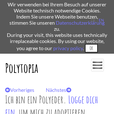
Wir verwenden bei Ihrem Besuch auf unserer
Website technisch notwendige Cookies.
Indem Sie unsere Webseite benutzen,
DE |
EN
stimmen Sie unseren
Datenschutzerklärung
zu.
During your visit, this website uses technically
irreplaceable cookies. By using our website,
you agree to our
privacy policy
.
OK
Polytopia
Vorheriges
Nächstes
Ich bin ein Polyeder.
Logge dich
ein
, um mich zu adoptieren.