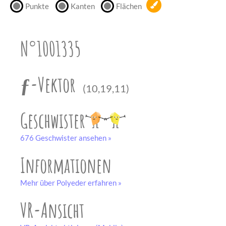
Punkte
Kanten
Flächen
unserem
Partner
drucken.
N°1001335
Bastelbogen
schwarz-weiß
ƒ-Vektor
(10,19,11)
Geschwister
676 Geschwister ansehen »
Informationen
Mehr über Polyeder erfahren »
VR-Ansicht