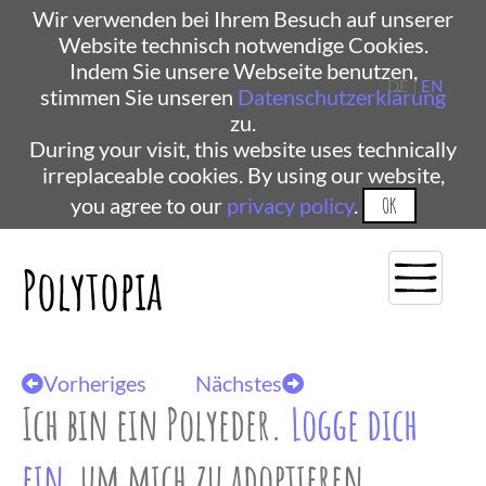
Wir verwenden bei Ihrem Besuch auf unserer
Website technisch notwendige Cookies.
Indem Sie unsere Webseite benutzen,
DE |
EN
stimmen Sie unseren
Datenschutzerklärung
zu.
During your visit, this website uses technically
irreplaceable cookies. By using our website,
you agree to our
privacy policy
.
OK
Polytopia
Vorheriges
Nächstes
Ich bin ein Polyeder.
Logge dich
ein
, um mich zu adoptieren.