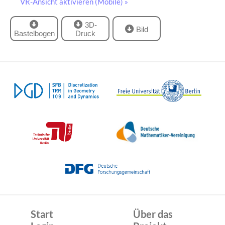
VR-Ansicht aktivieren (Mobile) »
3D-
Bild
Bastelbogen
Druck
Start
Über das