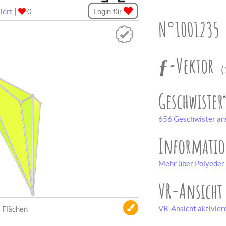
iert
|
0
Login für
N°1001235
ƒ-Vektor
(
Geschwister
656 Geschwister an
Informati
Mehr über Polyeder 
VR-Ansicht
VR-Ansicht aktivier
Flächen