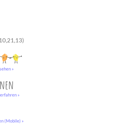
10,21,13)
sehen »
onen
erfahren »
en (Mobile) »