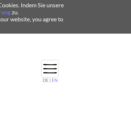
ookies. Indem Sie unsere
rung
zu.
 our website, you agree to
DE |
EN