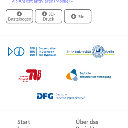
VR-Ansicht aktivieren (Mobile) »
3D-
Bild
Bastelbogen
Druck
Start
Über das