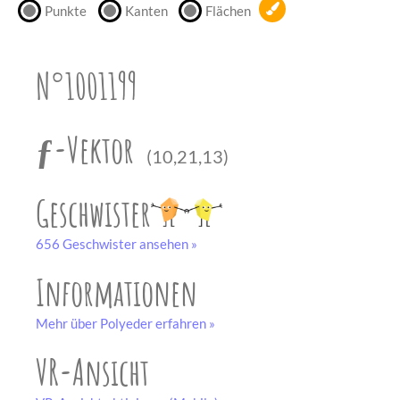
Punkte
Kanten
Flächen
unserem
Partner
drucken.
N°1001199
Bastelbogen
schwarz-weiß
ƒ-Vektor
(10,21,13)
Geschwister
656 Geschwister ansehen »
Informationen
Mehr über Polyeder erfahren »
VR-Ansicht