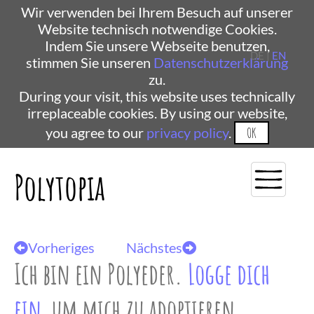
Wir verwenden bei Ihrem Besuch auf unserer
Website technisch notwendige Cookies.
Indem Sie unsere Webseite benutzen,
DE |
EN
stimmen Sie unseren
Datenschutzerklärung
zu.
During your visit, this website uses technically
irreplaceable cookies. By using our website,
you agree to our
privacy policy
.
OK
Polytopia
Vorheriges
Nächstes
Ich bin ein Polyeder.
Logge dich
ein
, um mich zu adoptieren.