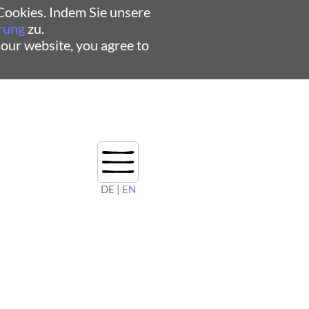
ookies. Indem Sie unsere
rung
zu.
 our website, you agree to
DE |
EN