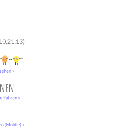
10,21,13)
sehen »
onen
erfahren »
en (Mobile) »