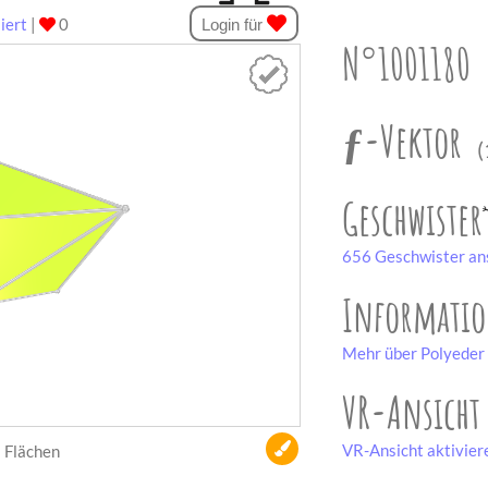
iert
|
0
Login für
N°1001180
ƒ-Vektor
(
Geschwister
656 Geschwister an
Informati
Mehr über Polyeder 
VR-Ansicht
VR-Ansicht aktivier
Flächen