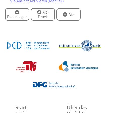
VR-Ansicht aktivieren (Mobile) »
3D-
Bild
Bastelbogen
Druck
Start
Über das