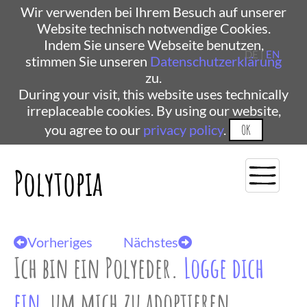
Wir verwenden bei Ihrem Besuch auf unserer
Website technisch notwendige Cookies.
Indem Sie unsere Webseite benutzen,
DE |
EN
stimmen Sie unseren
Datenschutzerklärung
zu.
During your visit, this website uses technically
irreplaceable cookies. By using our website,
you agree to our
privacy policy
.
OK
Polytopia
Vorheriges
Nächstes
Ich bin ein Polyeder.
Logge dich
ein
, um mich zu adoptieren.