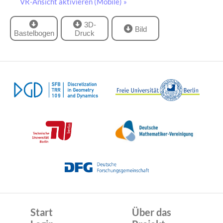
VR-Ansicht aktivieren (Mobile) »
3D-
Bild
Bastelbogen
Druck
Start
Über das