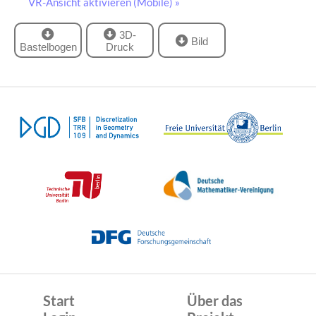
VR-Ansicht aktivieren (Mobile) »
3D-
Bild
Bastelbogen
Druck
Start
Über das