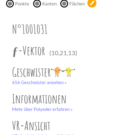
Punkte
Kanten
Flächen
unserem
Partner
drucken.
N°1001031
Bastelbogen
schwarz-weiß
ƒ-Vektor
(10,21,13)
Geschwister
656 Geschwister ansehen »
Informationen
Mehr über Polyeder erfahren »
VR-Ansicht