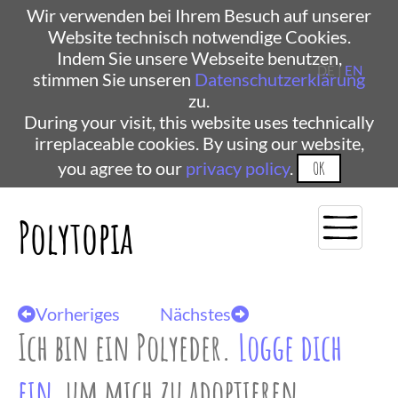
Wir verwenden bei Ihrem Besuch auf unserer
Website technisch notwendige Cookies.
Indem Sie unsere Webseite benutzen,
DE |
EN
stimmen Sie unseren
Datenschutzerklärung
zu.
During your visit, this website uses technically
irreplaceable cookies. By using our website,
you agree to our
privacy policy
.
OK
Polytopia
Vorheriges
Nächstes
Ich bin ein Polyeder.
Logge dich
ein
, um mich zu adoptieren.