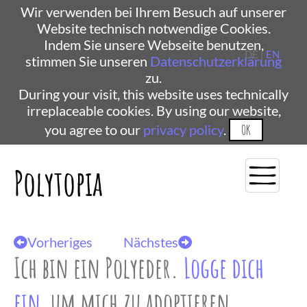
Wir verwenden bei Ihrem Besuch auf unserer
Website technisch notwendige Cookies.
Indem Sie unsere Webseite benutzen,
DE |
EN
stimmen Sie unseren
Datenschutzerklärung
zu.
During your visit, this website uses technically
irreplaceable cookies. By using our website,
you agree to our
privacy policy
.
OK
Polytopia
Vorheriges
Nächstes
Ich bin ein Polyeder.
Logge dich
ein
, um mich zu adoptieren.