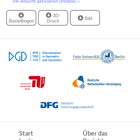
VR-Ansicht aktivieren (Mobile) »
3D-
Bild
Bastelbogen
Druck
Start
Über das