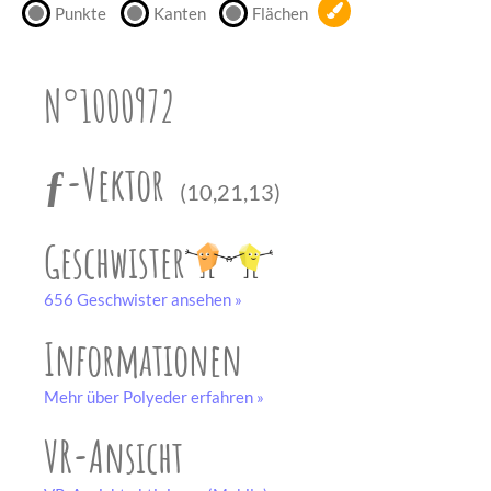
Punkte
Kanten
Flächen
unserem
Partner
drucken.
N°1000972
Bastelbogen
schwarz-weiß
ƒ-Vektor
(10,21,13)
Geschwister
656 Geschwister ansehen »
Informationen
Mehr über Polyeder erfahren »
VR-Ansicht