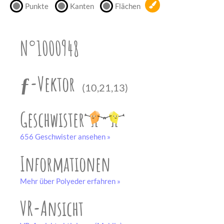
Punkte
Kanten
Flächen
unserem
Partner
drucken.
N°1000948
Bastelbogen
schwarz-weiß
ƒ-Vektor
(10,21,13)
Geschwister
656 Geschwister ansehen »
Informationen
Mehr über Polyeder erfahren »
VR-Ansicht