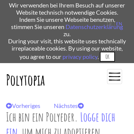
Wir verwenden bei Ihrem Besuch auf unserer
Website technisch notwendige Cookies.
Indem Sie unsere Webseite benutzen,
DE |
EN
stimmen Sie unseren
Datenschutzerklärung
zu.
During your visit, this website uses technically
irreplaceable cookies. By using our website,
you agree to our
privacy policy
.
OK
Polytopia
Vorheriges
Nächstes
Ich bin ein Polyeder.
Logge dich
ein
, um mich zu adoptieren.