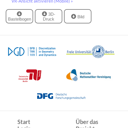
VR-Ansicht aktivieren (Mobile) »
3D-
Bild
Bastelbogen
Druck
Start
Über das