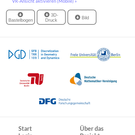
VR-Ansicht aktivieren (Mobile) »
3D-
Bild
Bastelbogen
Druck
Start
Über das