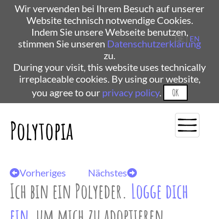
Wir verwenden bei Ihrem Besuch auf unserer
Website technisch notwendige Cookies.
Indem Sie unsere Webseite benutzen,
DE |
EN
stimmen Sie unseren
Datenschutzerklärung
zu.
During your visit, this website uses technically
irreplaceable cookies. By using our website,
you agree to our
privacy policy
.
OK
Polytopia
Vorheriges
Nächstes
Ich bin ein Polyeder.
Logge dich
ein
, um mich zu adoptieren.