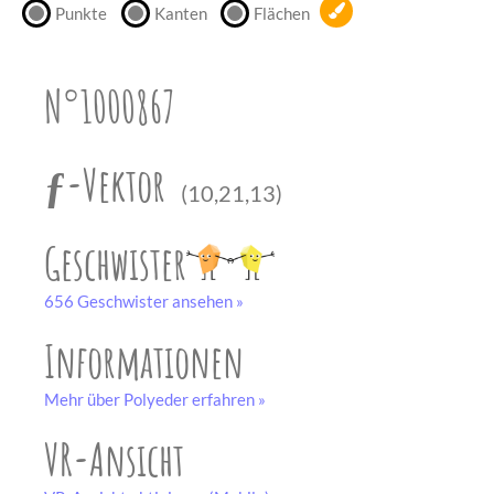
Punkte
Kanten
Flächen
unserem
Partner
drucken.
N°1000867
Bastelbogen
schwarz-weiß
ƒ-Vektor
(10,21,13)
Geschwister
656 Geschwister ansehen »
Informationen
Mehr über Polyeder erfahren »
VR-Ansicht