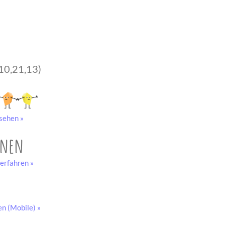
10,21,13)
sehen »
onen
erfahren »
en (Mobile) »