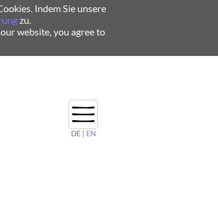
ookies. Indem Sie unsere
rung
zu.
 our website, you agree to
DE |
EN