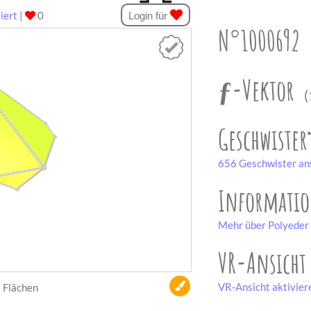
iert
|
0
Login für
N°1000692
ƒ-Vektor
(
Geschwister
656 Geschwister an
Informati
Mehr über Polyeder 
VR-Ansicht
VR-Ansicht aktivier
Flächen