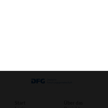
VR-Ansicht aktivieren (Mobile) »
3D-
Bild
Bastelbogen
Druck
Start
Über das