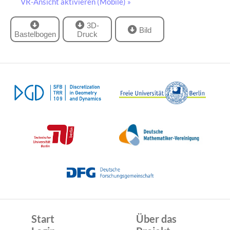
VR-Ansicht aktivieren (Mobile) »
3D-
Bild
Bastelbogen
Druck
Start
Über das