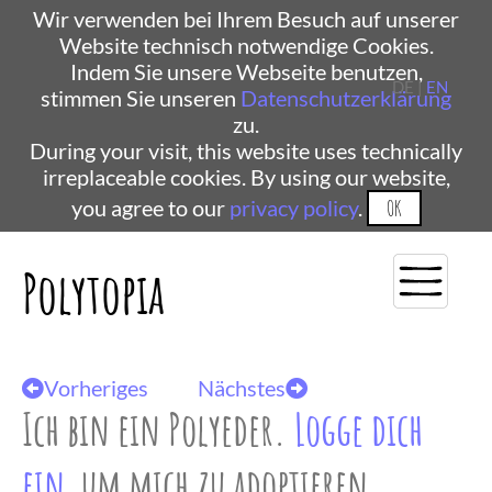
Wir verwenden bei Ihrem Besuch auf unserer
Website technisch notwendige Cookies.
Indem Sie unsere Webseite benutzen,
DE |
EN
stimmen Sie unseren
Datenschutzerklärung
zu.
During your visit, this website uses technically
irreplaceable cookies. By using our website,
you agree to our
privacy policy
.
OK
Polytopia
Vorheriges
Nächstes
Ich bin ein Polyeder.
Logge dich
ein
, um mich zu adoptieren.