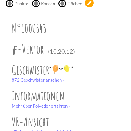
Punkte
Kanten
Flächen
unserem
Partner
drucken.
N°1000643
Bastelbogen
schwarz-weiß
ƒ-Vektor
(10,20,12)
Geschwister
872 Geschwister ansehen »
Informationen
Mehr über Polyeder erfahren »
VR-Ansicht