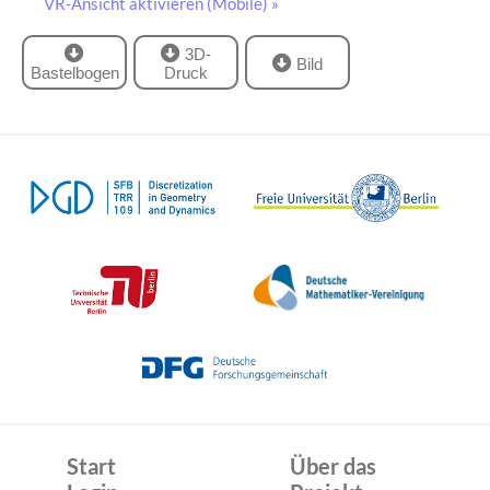
VR-Ansicht aktivieren (Mobile) »
3D-
Bild
Bastelbogen
Druck
Start
Über das