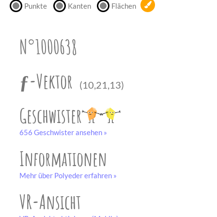
Punkte
Kanten
Flächen
unserem
Partner
drucken.
N°1000638
Bastelbogen
schwarz-weiß
ƒ-Vektor
(10,21,13)
Geschwister
656 Geschwister ansehen »
Informationen
Mehr über Polyeder erfahren »
VR-Ansicht