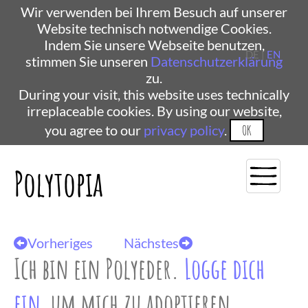
Wir verwenden bei Ihrem Besuch auf unserer
Website technisch notwendige Cookies.
Indem Sie unsere Webseite benutzen,
DE |
EN
stimmen Sie unseren
Datenschutzerklärung
zu.
During your visit, this website uses technically
irreplaceable cookies. By using our website,
you agree to our
privacy policy
.
OK
Polytopia
Vorheriges
Nächstes
Ich bin ein Polyeder.
Logge dich
ein
, um mich zu adoptieren.