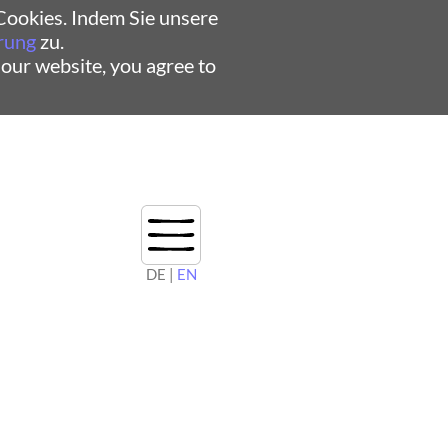
ookies. Indem Sie unsere
rung
zu.
 our website, you agree to
DE |
EN