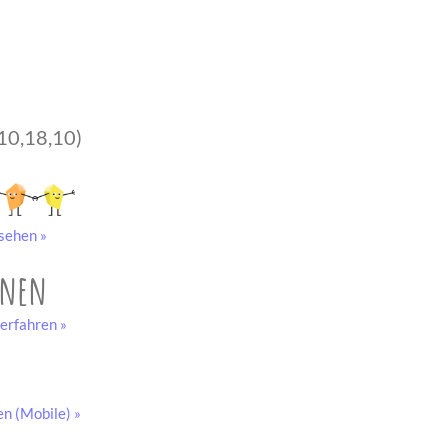
10,18,10)
sehen »
onen
erfahren »
en (Mobile) »