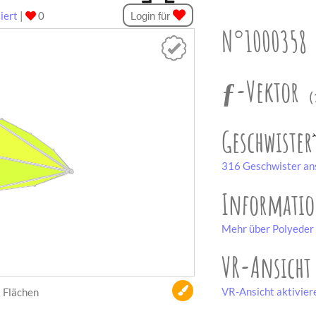
iert
|
0
Login für
N°1000358
ƒ-Vektor
(
Geschwister
316 Geschwister an
Informati
Mehr über Polyeder 
VR-Ansicht
VR-Ansicht aktivier
Flächen