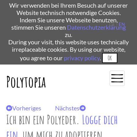
Wir verwenden bei Ihrem Besuch auf unserer
Website technisch notwendige Cookies.
Indem Sie unsere Webseite benutzen,
DE |
EN
stimmen Sie unseren
Datenschutzerklärung
zu.
During your visit, this website uses technically
irreplaceable cookies. By using our website,
you agree to our
privacy policy
.
OK
Polytopia
Vorheriges
Nächstes
Ich bin ein Polyeder.
Logge dich
ein
, um mich zu adoptieren.