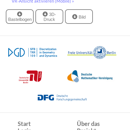
VR-Ansicht aktivieren (Mobile) »
3D-
Bild
Bastelbogen
Druck
Start
Über das