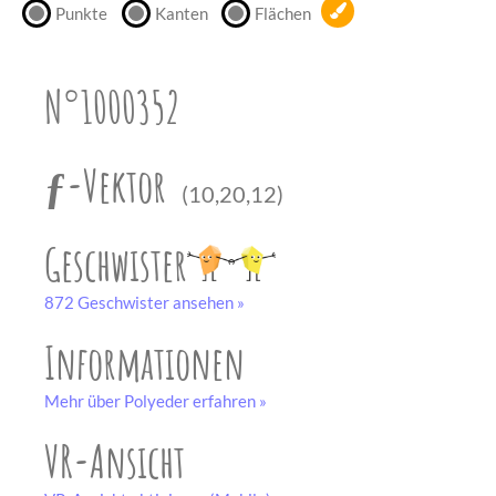
Punkte
Kanten
Flächen
unserem
Partner
drucken.
N°1000352
Bastelbogen
schwarz-weiß
ƒ-Vektor
(10,20,12)
Geschwister
872 Geschwister ansehen »
Informationen
Mehr über Polyeder erfahren »
VR-Ansicht