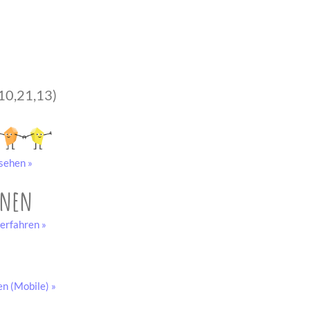
10,21,13)
sehen »
onen
erfahren »
en (Mobile) »