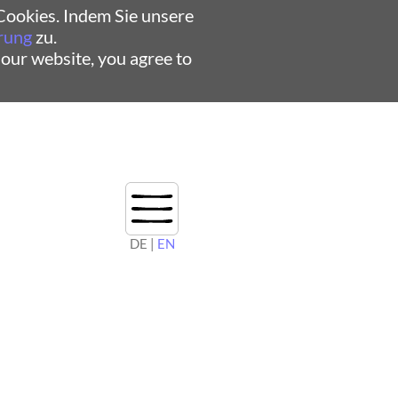
ookies. Indem Sie unsere
rung
zu.
 our website, you agree to
DE |
EN