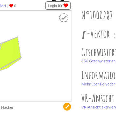
iert
|
0
Login für
N°1000287
ƒ-Vektor
(
Geschwister
656 Geschwister an
Informati
Mehr über Polyeder 
VR-Ansicht
VR-Ansicht aktivier
Flächen