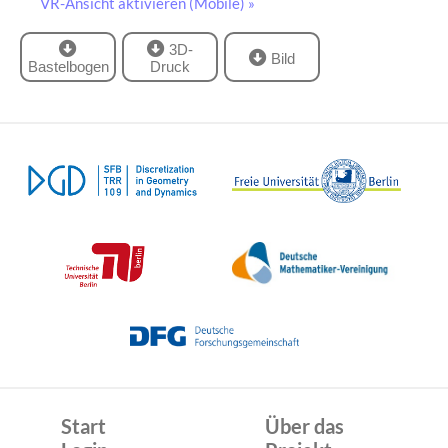
VR-Ansicht aktivieren (Mobile) »
3D-
Bild
Bastelbogen
Druck
Start
Über das