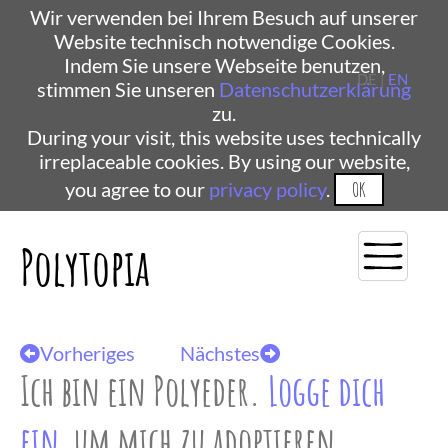
Wir verwenden bei Ihrem Besuch auf unserer
Website technisch notwendige Cookies.
Indem Sie unsere Webseite benutzen,
DE |
EN
stimmen Sie unseren
Datenschutzerklärung
zu.
During your visit, this website uses technically
irreplaceable cookies. By using our website,
you agree to our
privacy policy
.
OK
Polytopia
Vorheriges
Nächstes
Ich bin ein Polyeder.
Logge dich
ein
, um mich zu adoptieren.