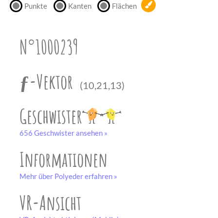
Punkte
Kanten
Flächen
unserem
Partner
drucken.
N°1000239
Bastelbogen
schwarz-weiß
ƒ-Vektor
(10,21,13)
Geschwister
656 Geschwister ansehen »
Informationen
Mehr über Polyeder erfahren »
VR-Ansicht