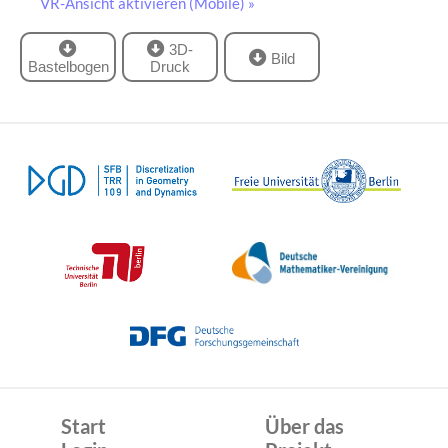
VR-Ansicht aktivieren (Mobile) »
3D-
Bild
Bastelbogen
Druck
Start
Über das