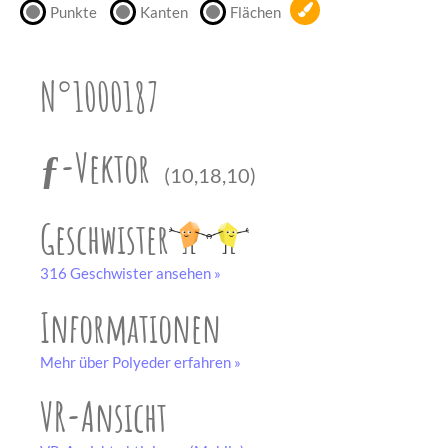
Punkte
Kanten
Flächen
unserem
Partner
drucken.
N°1000187
Bastelbogen
schwarz-weiß
ƒ-Vektor
(10,18,10)
Geschwister
316 Geschwister ansehen »
Informationen
Mehr über Polyeder erfahren »
VR-Ansicht