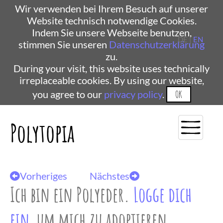
Wir verwenden bei Ihrem Besuch auf unserer
Website technisch notwendige Cookies.
Indem Sie unsere Webseite benutzen,
DE |
EN
stimmen Sie unseren
Datenschutzerklärung
zu.
During your visit, this website uses technically
irreplaceable cookies. By using our website,
you agree to our
privacy policy
.
OK
Polytopia
Vorheriges
Nächstes
Ich bin ein Polyeder.
Logge dich
ein
, um mich zu adoptieren.