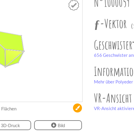
N°1000059
ƒ-Vektor
(
Geschwister
656 Geschwister an
Informati
Mehr über Polyeder 
VR-Ansicht
VR-Ansicht aktivier
Flächen
3D-Druck
Bild