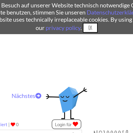
 Besuch auf unserer Website technisch notwendige C
te benutzen, stimmen Sie unseren
Datenschutzerklä
ebsite uses technically irreplaceable cookies. By using
our
privacy policy
.
OK
Nächstes
iert
|
0
Login für