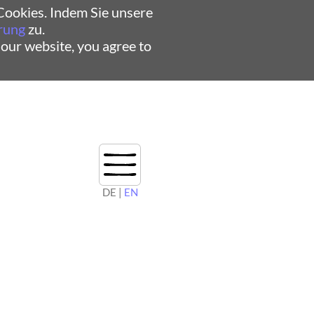
ookies. Indem Sie unsere
rung
zu.
 our website, you agree to
DE |
EN