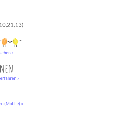
10,21,13)
sehen »
onen
erfahren »
en (Mobile) »