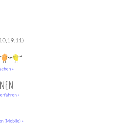
10,19,11)
sehen »
onen
erfahren »
en (Mobile) »