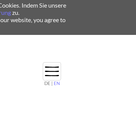
ookies. Indem Sie unsere
rung
zu.
 our website, you agree to
DE |
EN