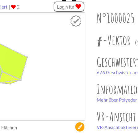
iert
|
0
Login für
N°1000025
ƒ-Vektor
(
Geschwister
676 Geschwister an
Informati
Mehr über Polyeder 
VR-Ansicht
VR-Ansicht aktivier
Flächen