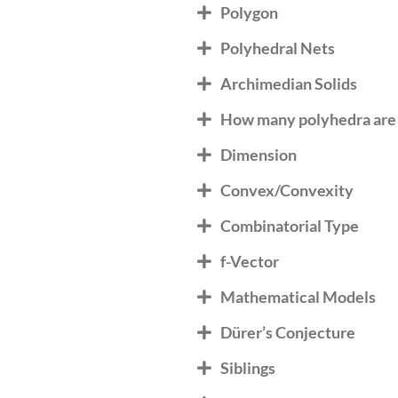
Polygon
Polyhedral Nets
Archimedian Solids
How many polyhedra are
Dimension
Convex/Convexity
Combinatorial Type
f-Vector
Mathematical Models
Dürer’s Conjecture
Siblings